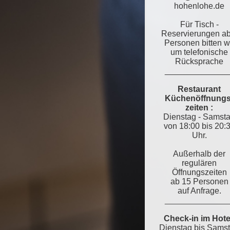
hohenlohe.de
Für Tisch -
Reservierungen ab
Personen bitten w
um telefonische
Rücksprache
______________
Restaurant
Küchenöffnungs
zeiten :
Dienstag - Samst
von 18:00 bis 20:
Uhr.
Außerhalb der
regulären
Öffnungszeiten
ab
15 Personen
auf Anfrage.
______________
Check-in im Hote
Dienstag bis Sams