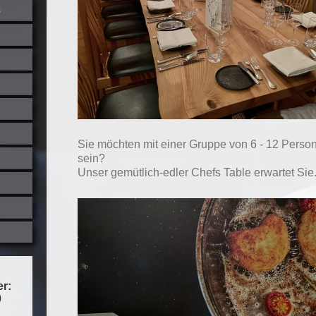
s
Sie möchten mit einer Gruppe von 6 - 12 Perso
sein?
Unser gemütlich-edler Chefs Table erwartet Sie
er:
0