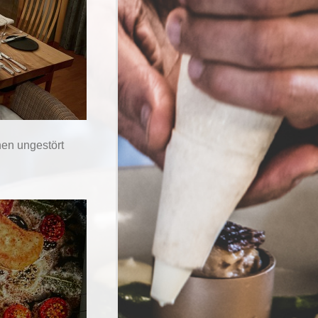
nen ungestört
.