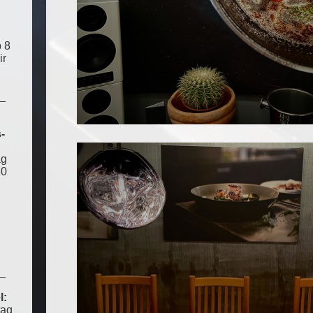
 8
ir
_
-
ag
30
_
l:
tag