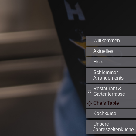
Willkommen
Aktuelles
Hotel
Schlemmer
Arrangements
Restaurant &
Gartenterrasse
Chefs Table
Kochkurse
Unsere
Jahreszeitenküche