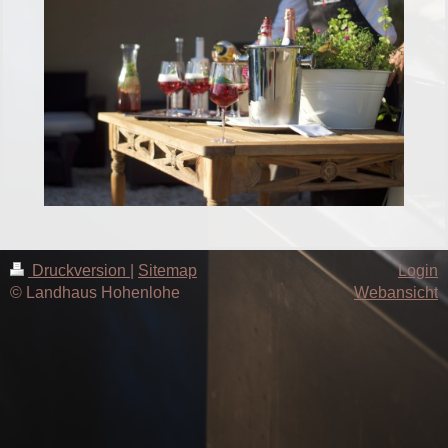
Druckversion
|
Sitemap
Login
© Landhaus Hohenlohe
Webansicht